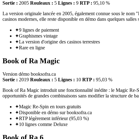
Sortie :
2005
Rouleaux :
5
Lignes :
9
RTP :
95,10 %
La version originale lancée en 2005, également connue sous le nom "B
casinos modernes, elle reste disponible en démo dans quelques salles s
✦
9 lignes de paiement
✦
Graphismes vintage
✦
La version d'origine des casinos terrestres
✦
Rare en ligne
Book of Ra Magic
Version démo booksofra.ca
Sortie :
2019
Rouleaux :
5
Lignes :
10
RTP :
95,03 %
Book of Ra Magic introduit une fonctionnalité inédite : le Magic Re-Sp
opportunités de grandes combinaisons sans modifier la structure de ba
✦
Magic Re-Spin en tours gratuits
✦
Disponible en démo sur booksofra.ca
✦
RTP légèrement inférieur (95,03 %)
✦
10 lignes comme Deluxe
Book of Ra 6