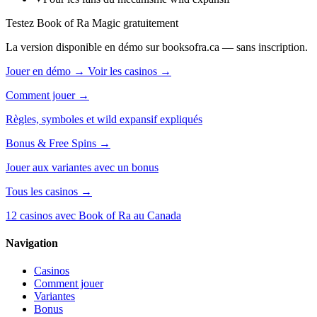
Testez Book of Ra Magic gratuitement
La version disponible en démo sur booksofra.ca — sans inscription.
Jouer en démo →
Voir les casinos →
Comment jouer →
Règles, symboles et wild expansif expliqués
Bonus & Free Spins →
Jouer aux variantes avec un bonus
Tous les casinos →
12 casinos avec Book of Ra au Canada
Navigation
Casinos
Comment jouer
Variantes
Bonus