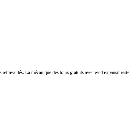
retravaillés. La mécanique des tours gratuits avec wild expansif reste