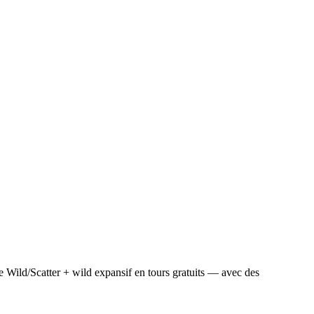
Wild/Scatter + wild expansif en tours gratuits — avec des