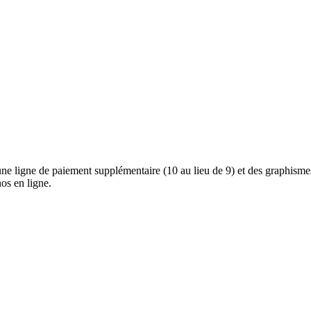
ne ligne de paiement supplémentaire (10 au lieu de 9) et des graphismes 
nos en ligne.