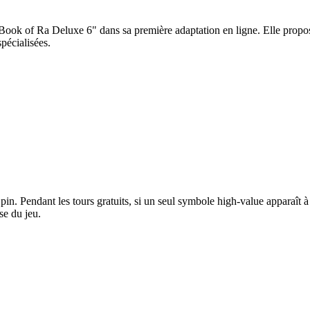
ook of Ra Deluxe 6" dans sa première adaptation en ligne. Elle propos
pécialisées.
in. Pendant les tours gratuits, si un seul symbole high-value apparaît à
se du jeu.