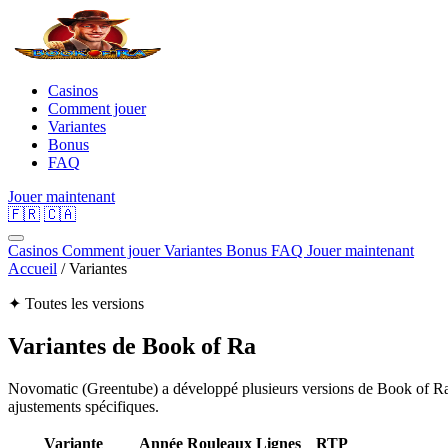
Casinos
Comment jouer
Variantes
Bonus
FAQ
Jouer maintenant
🇫🇷
🇨🇦
Casinos
Comment jouer
Variantes
Bonus
FAQ
Jouer maintenant
Accueil
/
Variantes
✦ Toutes les versions
Variantes de Book of Ra
Novomatic (Greentube) a développé plusieurs versions de Book of Ra 
ajustements spécifiques.
Variante
Année
Rouleaux
Lignes
RTP