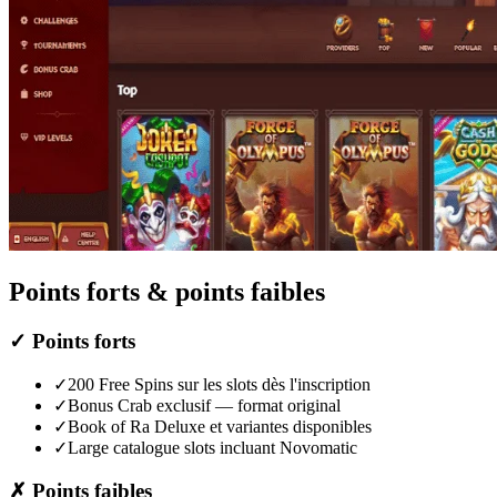
Points forts & points faibles
✓ Points forts
✓
200 Free Spins sur les slots dès l'inscription
✓
Bonus Crab exclusif — format original
✓
Book of Ra Deluxe et variantes disponibles
✓
Large catalogue slots incluant Novomatic
✗ Points faibles