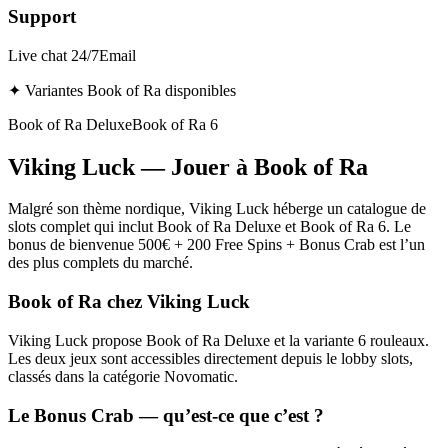
Support
Live chat 24/7
Email
✦ Variantes Book of Ra disponibles
Book of Ra Deluxe
Book of Ra 6
Viking Luck — Jouer à Book of Ra
Malgré son thème nordique, Viking Luck héberge un catalogue de
slots complet qui inclut Book of Ra Deluxe et Book of Ra 6. Le
bonus de bienvenue 500€ + 200 Free Spins + Bonus Crab est l’un
des plus complets du marché.
Book of Ra chez Viking Luck
Viking Luck propose Book of Ra Deluxe et la variante 6 rouleaux.
Les deux jeux sont accessibles directement depuis le lobby slots,
classés dans la catégorie Novomatic.
Le Bonus Crab — qu’est-ce que c’est ?