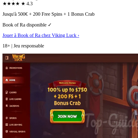
★
★
★
★
★
4.3
Jusqu'à 500€ + 200 Free Spins + 1 Bonus Crab
Book of Ra disponible ✓
Jouer à Book of Ra chez Viking Luck ›
18+ | Jeu responsable