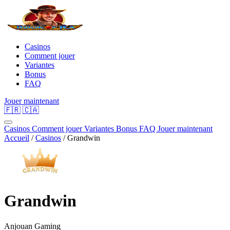
Casinos
Comment jouer
Variantes
Bonus
FAQ
Jouer maintenant
🇫🇷
🇨🇦
Casinos
Comment jouer
Variantes
Bonus
FAQ
Jouer maintenant
Accueil
/
Casinos
/
Grandwin
Grandwin
Anjouan Gaming