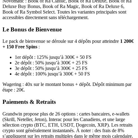
Novomatic : Book of Ra Classic, Book of Ra Deluxe, Book of Ra
Deluxe Buy Bonus, Book of Ra Magic, Book of Ra Deluxe 6,
Book of Ra Symbol Select. Toutes les variantes principales sont
accessibles directement sans téléchargement.
Le Bonus de Bienvenue
Le pack de bienvenue se déroule sur 4 dépôts pour atteindre
1 200€
+ 150 Free Spins
:
1er dépôt : 125% jusqu’à 300€ + 50 FS
2e dépôt : 50% jusqu’à 300€ + 25 FS
3e dépôt : 50% jusqu’à 300€ + 25 FS
4e dépôt : 100% jusqu’à 300€ + 50 FS
Wagering : 40x sur le montant bonus + dépôt. Dépôt minimum par
étape : 20€.
Paiements & Retraits
Grandwin propose plus de 26 options : cartes bancaires, e-wallets
(Skrill, Neteller, Jeton), Interac pour les Canadiens, et une large
sélection crypto (BTC, ETH, USDT, Dogecoin, XRP). Les retraits
crypto sont généralement instantanés. À noter : des frais de 8%
s’appliquent sur les retraits multiples dans le même mois calendaire.