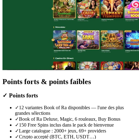
Points forts & points faibles
✓ Points forts
✓
12 variantes Book of Ra disponibles — l'une des plus
grandes sélections
✓
Book of Ra Deluxe, Magic, 6 rouleaux, Buy Bonus
✓
150 Free Spins inclus dans le pack de bienvenue
✓
Large catalogue : 2000+ jeux, 69+ providers
✓
Crypto accepté (BTC, ETH, USDT…)